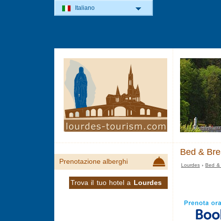
Italiano
Bed & Bre
Prenotazione alberghi
Lourdes
›
Bed & 
Trova il tuo hotel a
Lourdes