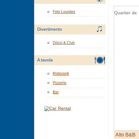
Foto Lourdes
Quartier de
Divertimento
Disco & Club
A tavola
Ristoranti
Pizzerie
Bar
Altri B&B