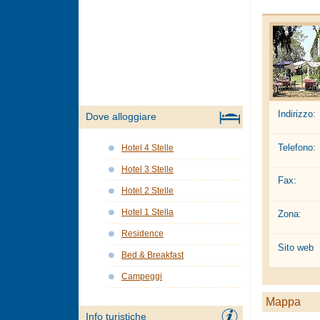
Indirizzo:
Dove alloggiare
Telefono:
Hotel 4 Stelle
Hotel 3 Stelle
Fax:
Hotel 2 Stelle
Hotel 1 Stella
Zona:
Residence
Sito web
Bed & Breakfast
Campeggi
Mappa
Info turistiche