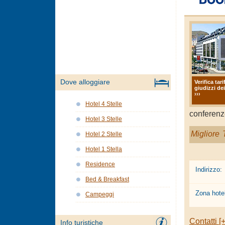
Dove alloggiare
Verifica tari
giudizzi dei
›››
Hotel 4 Stelle
conferenz
Hotel 3 Stelle
Migliore T
Hotel 2 Stelle
Hotel 1 Stella
Residence
Indirizzo:
Bed & Breakfast
Zona hotel
Campeggi
Contatti [+
Info turistiche