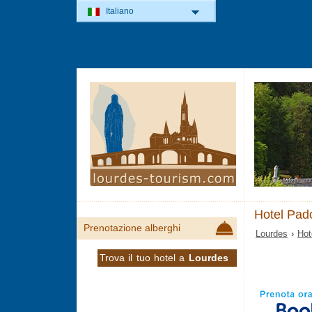
Italiano
Hotel Pad
Prenotazione alberghi
Lourdes
›
Hot
Trova il tuo hotel a
Lourdes