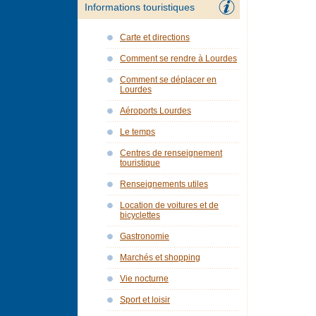
Informations touristiques
Carte et directions
Comment se rendre à Lourdes
Comment se déplacer en
Lourdes
Aéroports Lourdes
Le temps
Centres de renseignement
touristique
Renseignements utiles
Location de voitures et de
bicyclettes
Gastronomie
Marchés et shopping
Vie nocturne
Sport et loisir