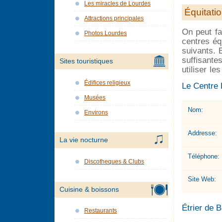
Les miracles de Lourdes
Équitati
Attractions principales
On peut fai
Photos Lourdes
centres éq
suivants. 
suffisantes
Sites touristiques
utiliser le
Édifices religieux
Le Centre
Musées
Nom:
Environs
Addresse:
La vie nocturne
Téléphone:
Discotheques & Clubs
Site Web:
Cuisine & boissons
Étrier de B
Restaurants