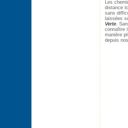
Les chemin
distance t
sans diffi
laissées s
Verte
. San
connaître 
manière pl
depuis no