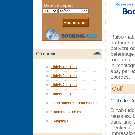
Raisonnabl
du tourisme
peuvent oc
pèlerinage 
Où dormir
touristes.
la montagn
Hôtels 4 étoiles
spa, par e
Hôtels 3 étoiles
Lourdes.
Hôtels 2 étoiles
Golf
Hôtels 1 étoile
Club de Go
Apart’hôtels et appartements
D’habitude
Chambres d'hôtes
réussies.
Campings
dans une t
L’entier é
impression