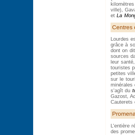
kilomètres
ville), Ga
et
La Mong
Centres 
Lourdes es
grâce à so
dont on di
sources d
leur santé
touristes 
petites vi
sur le tou
minérales 
s’agît du
t
Gazost, Aq
Cauterets 
Promenad
L’entière 
des promen