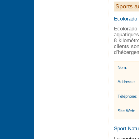
Sports a
Ecolorado
Ecolorado 
aquatiques
8 kilomètr
clients son
d’héberge
Nom:
Addresse:
Téléphone:
Site Web:
Sport Natu
Le
centre 