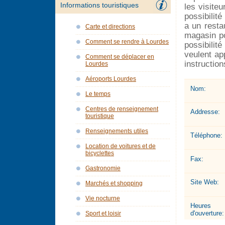
Informations touristiques
les visiteu
possibilit
a un resta
Carte et directions
magasin po
Comment se rendre à Lourdes
possibilit
veulent ap
Comment se déplacer en
instruction
Lourdes
Aéroports Lourdes
Nom:
Le temps
Centres de renseignement
Addresse:
touristique
Renseignements utiles
Téléphone:
Location de voitures et de
bicyclettes
Fax:
Gastronomie
Site Web:
Marchés et shopping
Vie nocturne
Heures
d'ouverture:
Sport et loisir