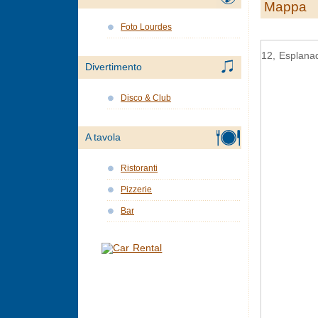
Mappa
Foto Lourdes
12, Esplana
Divertimento
Disco & Club
A tavola
Ristoranti
Pizzerie
Bar