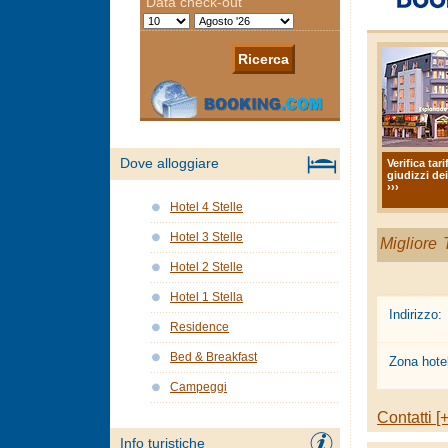
Dove alloggiare
Verifica tari
giudizzi dei
›››
Hotel 4 Stelle
Hotel 3 Stelle
Migliore T
Hotel 2 Stelle
Hotel 1 Stella
Indirizzo:
Residence
Bed & Breakfast
Zona hotel
Campeggi
Contatti [+
Info turistiche