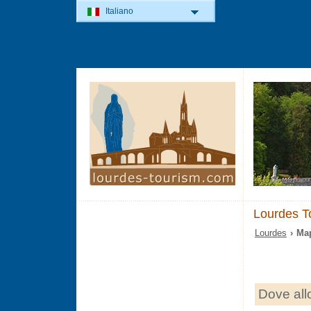
Italiano
Lourdes T
Lourdes
› Map
Dove all