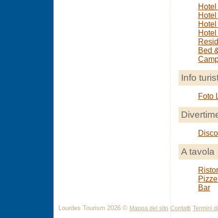
Hotel
Hotel
Hotel
Hotel
Resi
Bed &
Camp
Info turis
Foto 
Divertim
Disco
A tavola
Ristor
Pizze
Bar
Lourdes Tourism 2026 ©
Mappa del sito
Contatti
Termini di