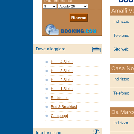
Amalfi V
Indirizzo:
Telefono:
Dove alloggiare
Sito web:
Hotel 4 Stelle
Casa No
Hotel 3 Stelle
Indirizzo:
Hotel 2 Stelle
Hotel 1 Stella
Telefono:
Residence
Bed & Breakfast
Da Marc
Campeggi
Indirizzo:
Info turistiche