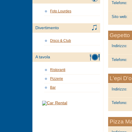
Telefono:
Foto Lourdes
Sito web:
Divertimento
Gepetto
Disco & Club
Indirizzo:
A tavola
Telefono:
Ristoranti
L'epi D'o
Pizzerie
Bar
Indirizzo:
Telefono:
Pizza M