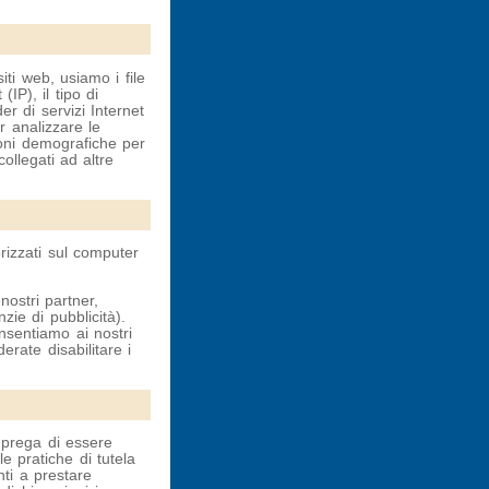
ti web, usiamo i file
(IP), il tipo di
er di servizi Internet
r analizzare le
ioni demografiche per
collegati ad altre
rizzati sul computer
 nostri partner,
zie di pubblicità).
nsentiamo ai nostri
derate disabilitare i
i prega di essere
e pratiche di tutela
nti a prestare