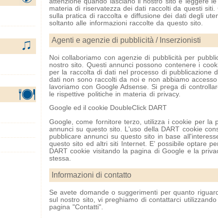
attenzione quando lasciano il nostro sito e leggere le 
materia di riservatezza dei dati raccolti da questi siti
sulla pratica di raccolta e diffusione dei dati degli ute
soltanto alle informazioni raccolte da questo sito.
Agenti e agenzie di pubblicità / Inserzionisti
Noi collaboriamo con agenzie di pubblicità per pubbli
nostro sito. Questi annunci possono contenere i coo
per la raccolta di dati nel processo di pubblicazione 
dati non sono raccolti da noi e non abbiamo accesso
lavoriamo con Google Adsense. Si prega di controllare
le rispettive politiche in materia di privacy.
Google ed il cookie DoubleClick DART
Google, come fornitore terzo, utilizza i cookie per la 
annunci su questo sito. L'uso della DART cookie con
pubblicare annunci su questo sito in base all'interesse 
questo sito ed altri siti Internet. E’ possibile optare per
DART cookie visitando la pagina di Google e la privac
stessa.
Informazioni di contatto
Se avete domande o suggerimenti per quanto riguarda
sul nostro sito, vi preghiamo di contattarci utilizzando
pagina "Contatti".