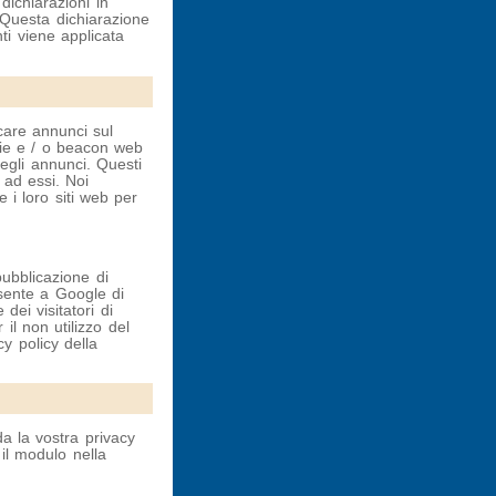
dichiarazioni in
. Questa dichiarazione
nti viene applicata
care annunci sul
kie e / o beacon web
degli annunci. Questi
 ad essi. Noi
 i loro siti web per
pubblicazione di
sente a Google di
dei visitatori di
 il non utilizzo del
y policy della
 la vostra privacy
 il modulo nella