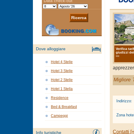
Dove alloggiare
Verifica tari
giudizzi dei
›››
Hotel 4 Stelle
apprezzere
Hotel 3 Stelle
Migliore T
Hotel 2 Stelle
Hotel 1 Stella
Residence
Indirizzo:
Bed & Breakfast
Zona hotel
Campeggi
Contatti [+
Info turistiche