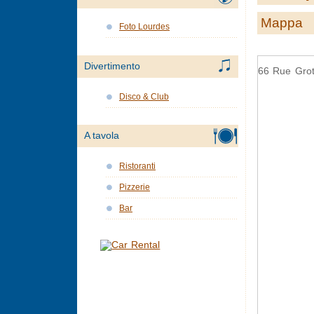
Mappa
Foto Lourdes
Divertimento
66 Rue Grot
Disco & Club
A tavola
Ristoranti
Pizzerie
Bar