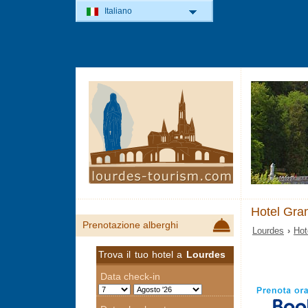
Italiano
Hotel Gra
Prenotazione alberghi
Lourdes
›
Hot
Trova il tuo hotel a
Lourdes