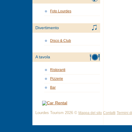
Foto Lourdes
Divertimento
Disco & Club
A tavola
Ristoranti
Pizzerie
Bar
Lourdes Tourism 2026 ©
Mappa del sito
Contatti
Termini di