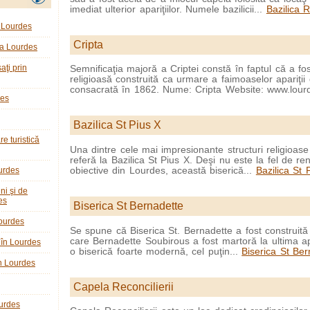
imediat ulterior apariţiilor. Numele bazilicii...
Bazilica R
e Lourdes
Cripta
la Lourdes
ţi prin
Semnificaţia majoră a Criptei constă în faptul că a fo
religioasă construită ca urmare a faimoaselor apariţii 
consacrată în 1862. Nume: Cripta Website: www.lour
des
Bazilica St Pius X
re turistică
Una dintre cele mai impresionante structuri religioas
referă la Bazilica St Pius X. Deşi nu este la fel de r
obiective din Lourdes, această biserică...
Bazilica St 
ourdes
ni şi de
es
Biserica St Bernadette
ourdes
Se spune că Biserica St. Bernadette a fost construită 
care Bernadette Soubirous a fost martoră la ultima ap
 în Lourdes
o biserică foarte modernă, cel puţin...
Biserica St Ber
în Lourdes
Capela Reconcilierii
ourdes