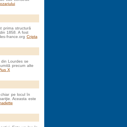
ozariului
st prima structură
din 1858. A fost
des-france.org
Cripta
e din Lourdes se
enumită precum alte
Pius X
chiar pe locul în
ariţie. Aceasta este
nadette