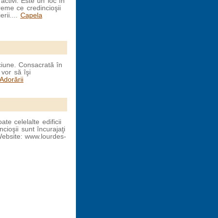
activi. Este un loc în
reme ce credincioşii
rii....
Capela
ciune. Consacrată în
vor să îşi
Adorării
te celelalte edificii
cioşii sunt încurajaţi
Website: www.lourdes-