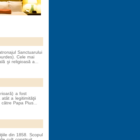
atronajul Sanctuarului
urdes). Cele mai
lă şi religioasă a...
rioară) a fost
tât a legitimităţii
către Papa Pius...
iţiile din 1858. Scopul
de cult construit