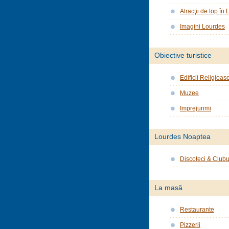
Atracţii de top în
Imagini Lourdes
Obiective turistice
Edificii Religioas
Muzee
Imprejurimi
Lourdes Noaptea
Discoteci & Clubu
La masă
Restaurante
Pizzerii