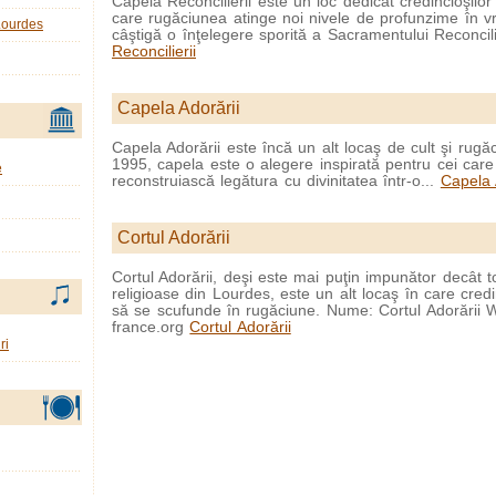
Capela Reconcilierii este un loc dedicat credincioşilor 
care rugăciunea atinge noi nivele de profunzime în v
 Lourdes
câştigă o înţelegere sporită a Sacramentului Reconcilie
Reconcilierii
Capela Adorării
Capela Adorării este încă un alt locaş de cult şi rugă
1995, capela este o alegere inspirată pentru cei care 
e
reconstruiască legătura cu divinitatea într-o...
Capela 
Cortul Adorării
Cortul Adorării, deşi este mai puţin impunător decât toa
religioase din Lourdes, este un alt locaş în care credin
să se scufunde în rugăciune. Nume: Cortul Adorării 
france.org
Cortul Adorării
ri