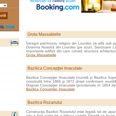
Grota Massabielle
Întregul patrimoniu religios din Lourdes se află sub p
Doamna Noastră din Lourdes (pe scurt, Sanctuare Lo
importante edificii din care constă structura arhitectura
Grota Massabielle
Bazilica Concepţiei Imaculate
Bazilica Concepţiei Imaculate (numită şi Bazilica Supe
construită între 1866 şi 1872 drept confirmare reunită a
Dogmei Concepţiei Imaculate (proclamate în 1854 de 
Bazilica Concepţiei Imaculate
Bazilica Rozariului
Construcţia Bazilicii Rozariului este legată tot de apar
său a fost acela de a înlocui capela folosită ca locaş 