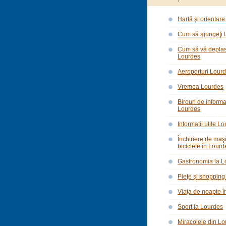
Hartă şi orientar
Cum să ajungeţi 
Cum să vă deplasa
Lourdes
Aeroporturi Lour
Vremea Lourdes
Birouri de informa
Lourdes
Informatii utile L
Închiriere de maşi
biciclete în Lourd
Gastronomia la L
Pieţe şi shopping
Viaţa de noapte 
Sport la Lourdes
Miracolele din L