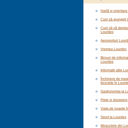
Hartă şi orientar
Cum să ajungeţi 
Cum să vă deplasa
Lourdes
Aeroporturi Lour
Vremea Lourdes
Birouri de informa
Lourdes
Informatii utile L
Închiriere de maşi
biciclete în Lourd
Gastronomia la L
Pieţe şi shopping
Viaţa de noapte 
Sport la Lourdes
Miracolele din L