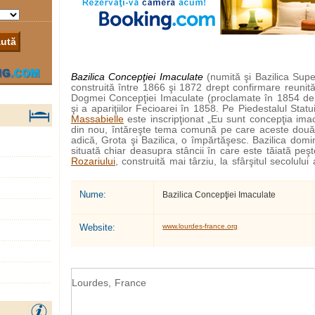
Bazilica Concepţiei Imaculate
(numită şi Bazilica Supe
construită între 1866 şi 1872 drept confirmare reunită a
Dogmei Concepţiei Imaculate (proclamate în 1854 de
şi a apariţiilor Fecioarei în 1858. Pe Piedestalul Statu
Massabielle
este inscripţionat „Eu sunt concepţia imac
din nou, întăreşte tema comună pe care aceste două 
adică, Grota şi Bazilica, o împărtăşesc. Bazilica domin
situată chiar deasupra stâncii în care este tăiată peşt
Rozariului
, construită mai târziu, la sfârşitul secolului 
Nume:
Bazilica Concepţiei Imaculate
Website:
www.lourdes-france.org
Lourdes, France