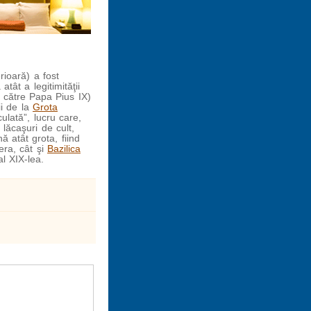
rioară) a fost
tât a legitimităţii
 către Papa Pius IX)
ii de la
Grota
ulată”, lucru care,
lăcaşuri de cult,
ă atât grota, fiind
era, cât şi
Bazilica
al XIX-lea.