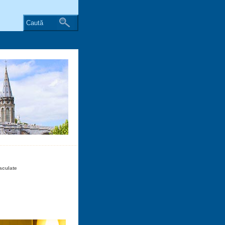
Caută
aculate