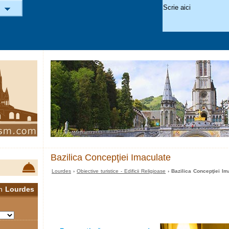
Bazilica Concepţiei Imaculate
Lourdes
›
Obiective turistice - Edificii Religioase
› Bazilica Concepţiei Im
în
Lourdes