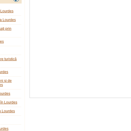
e Lourdes
la Lourdes
ţi prin
des
re turistică
ourdes
ni şi de
es
ourdes
 în Lourdes
în Lourdes
ourdes