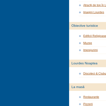
Atracţii de top în
Imagini Lourdes
Obiective turistice
Edificii Religioas
Muzee
Imprejurimi
Lourdes Noaptea
Discoteci & Clubu
La masă
Restaurante
Pizzerii