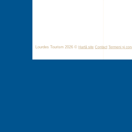
Lourdes Tourism 2026 ©
Hartă site
Contact
Termeni și cond