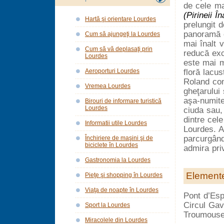
de cele m
(Pirineii Îna
Hartă şi orientare Lourdes
prelungit 
panoramă 
Cum să ajungeţi la Lourdes
mai înalt v
Cum să vă deplasaţi prin
reducă exc
Lourdes
este mai m
floră lacu
Aeroporturi Lourdes
Roland con
Vremea Lourdes
gheţarului
aşa-numit
Birouri de informare turistică
Lourdes
ciuda sau, 
dintre cele
Informatii utile Lourdes
Lourdes. A
parcurgându
Închiriere de maşini şi de
biciclete în Lourdes
admira pri
Gastronomia la Lourdes
Elemente 
Pieţe şi shopping în Lourdes
Viaţa de noapte în Lourdes
Pont d’Esp
Circul Gav
Sport la Lourdes
Troumouse,
Miracolele din Lourdes