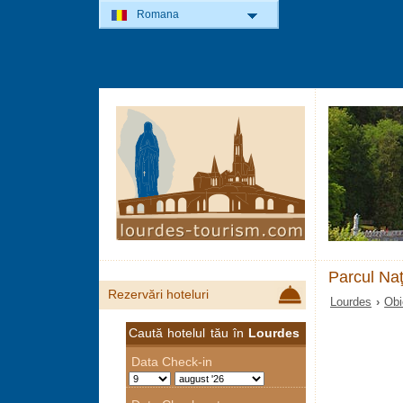
Romana
Parcul Naţi
Rezervări hoteluri
Lourdes
›
Obi
Caută hotelul tău în
Lourdes