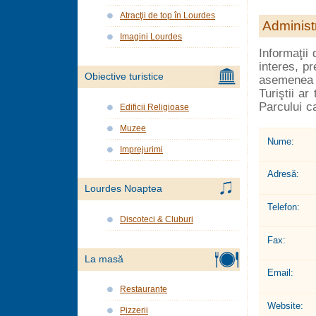
Atracţii de top în Lourdes
Administr
Imagini Lourdes
Informaţii
interes, p
Obiective turistice
asemenea p
Turiştii ar
Parcului ca
Edificii Religioase
Muzee
Nume:
Imprejurimi
Adresă:
Lourdes Noaptea
Telefon:
Discoteci & Cluburi
Fax:
La masă
Email:
Restaurante
Website:
Pizzerii