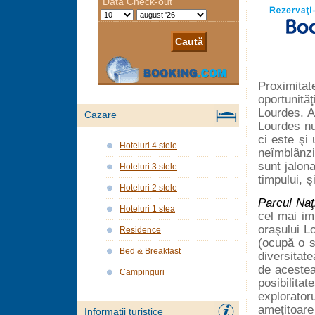
Proximitat
oportunităţ
Lourdes. A
Cazare
Lourdes nu
ci este şi
Hoteluri 4 stele
neîmblânzi
sunt jalon
Hoteluri 3 stele
timpului, ş
Hoteluri 2 stele
Parcul Naţ
Hoteluri 1 stea
cel mai im
oraşului L
Residence
(ocupă o s
Bed & Breakfast
diversitate
de acestea,
Campinguri
posibilita
explorator
ameţitoare
Informații turistice